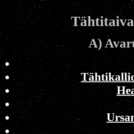
Tähtitaiva
A) Avar
Tähtikalli
He
Ursan