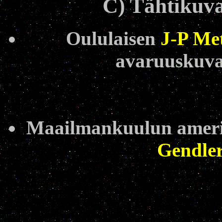
C) Tähtikuva
Oululaisen
J-P Me
avaruuskuva
Maailmankuulun ameri
Gendle