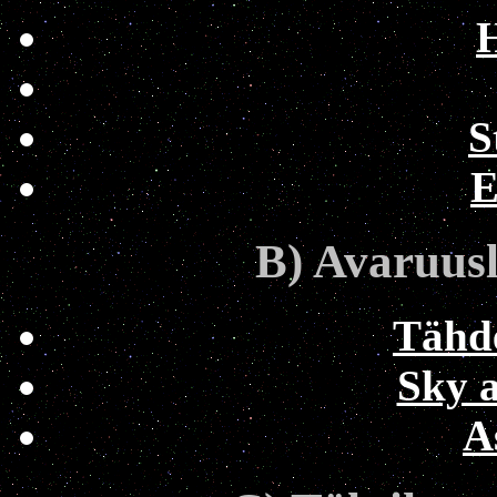
S
E
B) Avaruusl
Tähde
Sky a
A